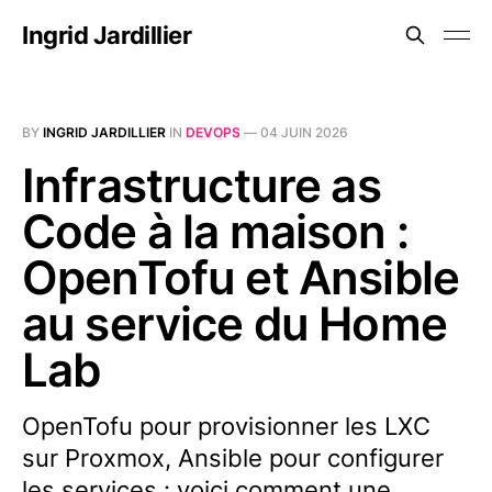
Ingrid Jardillier
BY
INGRID JARDILLIER
IN
DEVOPS
—
04 JUIN 2026
Infrastructure as
Code à la maison :
OpenTofu et Ansible
au service du Home
Lab
OpenTofu pour provisionner les LXC
sur Proxmox, Ansible pour configurer
les services : voici comment une